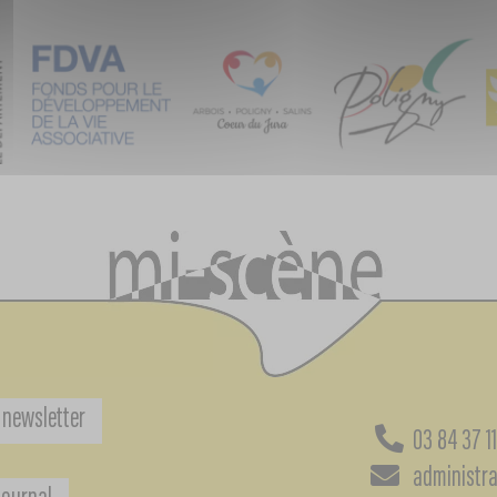
 newsletter
03 84 37 1
administra