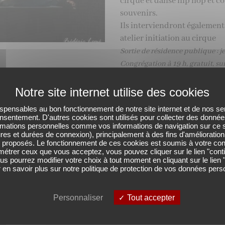
cirque et danse hip hop et c
souvenirs.
Ils interviendront également
atelier initiation au cirque
Sortie de résidence publique : 
Congrégation
à 19 h, gratuit, su
spensables au bon fonctionnement de notre site internet et de nos servi
RETOUR À LA LISTE DES RÉSIDENCES
nsentement. D'autres cookies sont utilisés pour collecter des donné
rmations personnelles comme vos informations de navigation sur ce s
es et durées de connexion), principalement à des fins d'amélioration 
us proposés. Le fonctionnement de ces cookies est soumis à votre c
métrer ceux que vous acceptez, vous pouvez cliquer sur le lien "cont
us pourrez modifier votre choix à tout moment en cliquant sur le lien
 en savoir plus sur notre politique de protection de vos données pers
PARTENARIATS
Personnaliser
Tout accepter
Avec le soutien de nos partenaires.