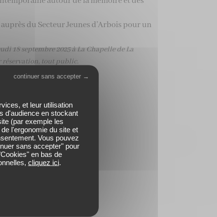
ontemporaine autour de la mémoire et des
 auprès du Secteur Jeunes d’Arbois pour un
jeudi 18 septembre 2025 à La Chapelle de La
r réservation, tout public.
continuer sans accepter →
ces, et leur utilisation
es d'audience en stockant
ite (par exemple les
de l'ergonomie du site et
onsentement. Vous pouvez
inuer sans accepter" pour
 "Cookies" en bas de
onnelles,
cliquez ici
.