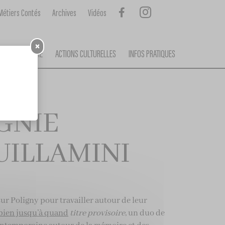
Métiers Contés
Archives
Vidéos
×
ORTIES THÉÂTRE
ACTIONS CULTURELLES
INFOS PRATIQUES
GNIE
ILLAMINI
ur Poligny pour travailler autour de leur
bien jusqu’à quand
titre provisoire
, un duo de