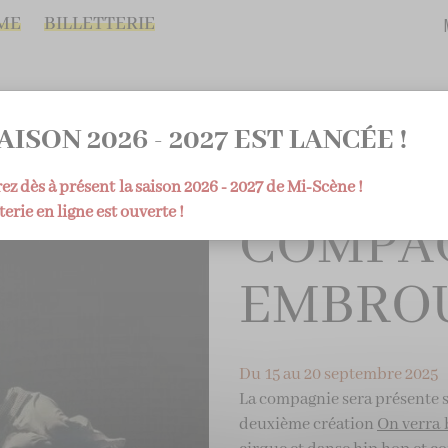
ME
BILLETTERIE
QUI SOMMES-NOUS
SPECTACLES
ATELIERS
RÉSIDENCES
S
AISON 2026 - 2027 EST LANCÉE !
z dès à présent la saison 2026 - 2027 de Mi-Scène !
terie en ligne est ouverte !
COMPA
EMBROU
Du 15 au 20 septembre 2025
La compagnie sera présente s
deuxième création
On verra