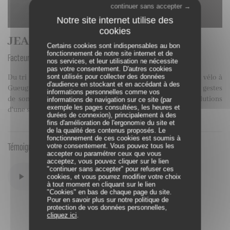
continuer sans accepter →
JEAN-JACQUES
Certains cookies sont indispensables au bon
fonctionnement de notre site internet et de
Facteur
nos services, et leur utilisation ne nécessite
pas votre consentement. D'autres cookies
sont utilisés pour collecter des données
Du tri manuel dans le Val de Marne fin 1968 aux tournées en vélo à
d'audience en stockant et en accédant à des
Gueugnon à la fin des années 2010, Jean-Jacques détaille les gestes
informations personnelles comme vos
de son quotidien de facteur. Un récit qui parcourt les évolutions
informations de navigation sur ce site (par
exemple les pages consultées, les heures et
d’une société pendant les 32 années où il a exercé ce métier.
durées de connexion), principalement à des
fins d'amélioration de l'ergonomie du site et
de la qualité des contenus proposés. Le
fonctionnement de ces cookies est soumis à
votre consentement. Vous pouvez tous les
Témoignage audio
accepter ou paramétrer ceux que vous
acceptez, vous pouvez cliquer sur le lien
"continuer sans accepter" pour refuser ces
cookies, et vous pourrez modifier votre choix
à tout moment en cliquant sur le lien
"Cookies" en bas de chaque page du site.
Pour en savoir plus sur notre politique de
protection de vos données personnelles,
cliquez ici
.