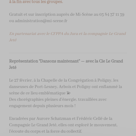
à la fin avec tous les groupes.
Gratuit et sur inscription auprès de Mi-Scène au 03 84 37 11 39
ou administration@mi-scene.fr
En partenariat avec le CFPPA du Jura et la compagnie Le Grand
Jeté
Représentation “Dansons maintenant” — avec la Cie Le Grand
Jeté
Le 27 février, à la Chapelle de la Congrégation à Poligny, les
danseuses de Port-Lesney, Arbois et Poligny ont enflammé la
scène de ce lieu emblématique 💫
Des chorégraphies pleines d’énergie, travaillées avec
engagement depuis plusieurs mois !
Encadrées par Aurore Schatzman et Frédéric Cellé de la
Compagnie Le Grand Jeté, elles ont exploré le mouvement,
l’écoute du corps et la force du collectif.