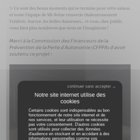
✨ Ce sont des beaux moments qui se termine pour cette saison,
et toute l’équipe de Mi-Scène remercie chaleureusement
Frédéric, Aurore, les belles danseuses… et vous, cher public,
venu bien plus nombreux que nous ne l’imaginions !
𝘔𝘦𝘳𝘤𝘪 𝘢̀ 𝘭𝘢 𝘊𝘰𝘮𝘮𝘪𝘴𝘴𝘪𝘰𝘯 𝘥𝘦𝘴 𝘍𝘪𝘯𝘢𝘯𝘤𝘦𝘶𝘳𝘴 𝘥𝘦 𝘭𝘢
𝘗𝘳𝘦́𝘷𝘦𝘯𝘵𝘪𝘰𝘯 𝘥𝘦 𝘭𝘢 𝘗𝘦𝘳𝘵𝘦 𝘥’𝘈𝘶𝘵𝘰𝘯𝘰𝘮𝘪𝘦 (𝘊𝘍𝘗𝘗𝘈) 𝘥'𝘢𝘷𝘰𝘪𝘳
𝘴𝘰𝘶𝘵𝘦𝘯𝘶 𝘤𝘦 𝘱𝘳𝘰𝘫𝘦𝘵 !
continuer sans accepter →
Certains cookies sont indispensables au bon
fonctionnement de notre site internet et de
nos services, et leur utilisation ne nécessite
pas votre consentement. D'autres cookies
sont utilisés pour collecter des données
d'audience en stockant et en accédant à des
informations personnelles comme vos