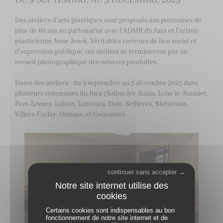
DU 9 SEPTEMBRE AU 5 DÉCEMBRE 2025
Des ateliers d’arts plastiques sont proposés aux personnes de
plus de 60 ans en partenariat avec l'ADMR du Jura et l'artiste
plasticienne Anne Jenck. Véritables vecteurs de lien social et
d’expression publique, ces ateliers se termineront par un
recueil photographique des oeuvres produites.
Dates des ateliers : du 9 septembre au 5 décembre 2025 dans
plusieurs communes du Jura (Salins-les-Bains, Lons-le-Saunier,
Port-Lesney, Lajoux, Lamoura, Dole, Sellières, Bletterans,
Villers-Farlay, Ounans, et Cousance).
continuer sans accepter →
Certains cookies sont indispensables au bon
fonctionnement de notre site internet et de